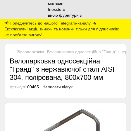
📢 Приєднуйтесь до нашого Telegram-каналу. 🔥
Ексклюзивні акції, знижки та новинки тільки для підписників:
не проґавте вигоду!
Велопарковки
Велопарковка односекційна "Гранд" з нержа
Велопарковка односекційна
"Гранд" з нержавіючої сталі AISI
304, полірована, 800х700 мм
Артикул:
00465
Написати відгук