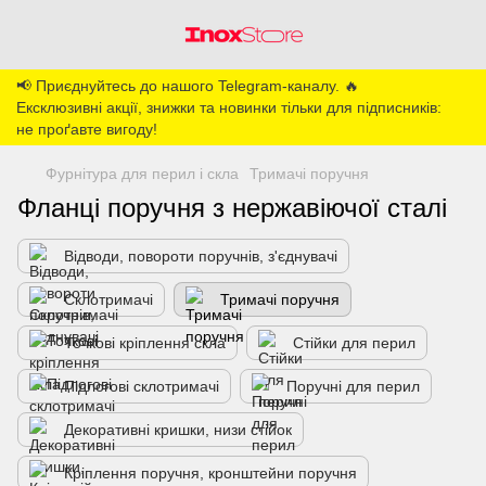
📢 Приєднуйтесь до нашого Telegram-каналу. 🔥
Ексклюзивні акції, знижки та новинки тільки для підписників:
не проґавте вигоду!
Фурнітура для перил і скла
Тримачі поручня
Фланці поручня з нержавіючої сталі
Відводи, повороти поручнів, з'єднувачі
Склотримачі
Тримачі поручня
Точкові кріплення скла
Стійки для перил
Підлогові склотримачі
Поручні для перил
Декоративні кришки, низи стійок
Кріплення поручня, кронштейни поручня