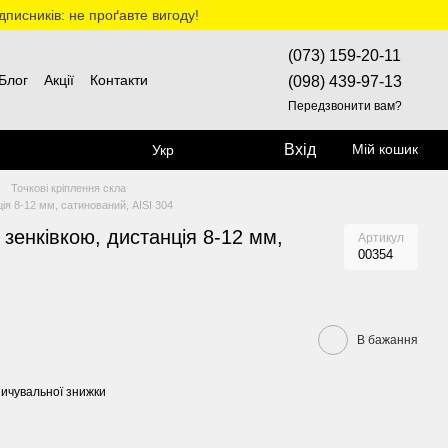
дписників: не проґавте вигоду!
(073) 159-20-11
Блог
Акції
Контакти
(098) 439-97-13
Передзвонити вам?
Вхід
Мій кошик
Укр
Точкові кріплення скла
ія 8-12 мм, сатинований, AISI 304
 зенківкою, дистанція 8-12 мм,
Артикул
00354
В бажання
ичувальної знижки