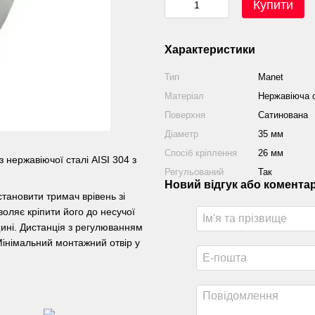
Купити
Характеристики
Тип
Manet
Матеріал
Нержавіюча с
Поверхня
Сатинована
Діаметр
35 мм
Спосіб кріплення
26 мм
 нержавіючої сталі AISI 304 з
Регульований
Так
Новий відгук або комента
тановити тримач врівень зі
оляє кріпити його до несучої
щині. Дистанція з регулюванням
Мінімальний монтажний отвір у