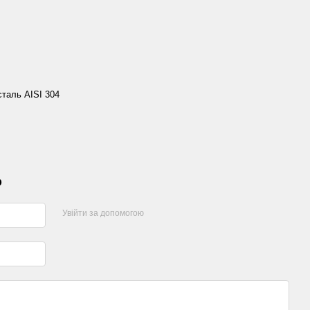
таль AISI 304
р
Увійти за допомогою