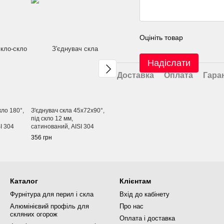
Оцініть товар
Надіслати
Доставка
Оплата
Гара
кло 180°,
З'єднувач скла 45x72x90°,
Поручень П-подібний під
Труба 38,1*
під скло 12 мм,
скло 10 мм, L-2000 мм,
сатинован
I 304
сатинований, AISI 304
сатинований, AISI 304
591 грн
356 грн
435 грн
Каталог
Клієнтам
Фурнітура для перил і скла
Вхід до кабінету
Алюмінієвий профіль для
Про нас
скляних огорож
Оплата і доставка