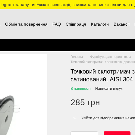
egram-каналу. 🔥 Ексклюзивні акції, знижки та новинки тільки для пі
а
Обмін та повернення
FAQ
Співпраця
Каталоги
Вакансії
Головна
Фурнітура для перил і скла
Точковий склотримач з зенківкою, дистанц
Точковий склотримач з
сатинований, AISI 304
В наявності
Написати відгук
285 грн
Увійти
для відображення накоп
%