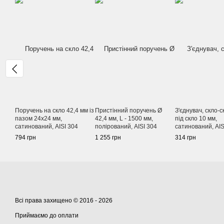
Поручень на скло 42,4 мм із
Пристінний поручень Ø
З'єднувач, скло-с
пазом 24х24 мм,
42,4 мм, L - 1500 мм,
під скло 10 мм,
сатинований, AISI 304
полірований, AISI 304
сатинований, AIS
794 грн
1 255 грн
314 грн
Всі права захищено © 2016 - 2026
Приймаємо до оплати