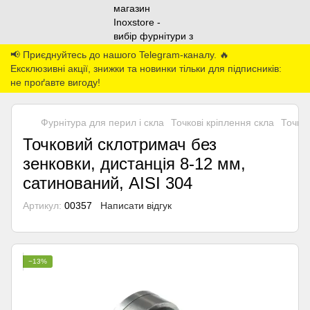
📢 Приєднуйтесь до нашого Telegram-каналу. 🔥
Ексклюзивні акції, знижки та новинки тільки для підписників:
не проґавте вигоду!
Фурнітура для перил і скла
Точкові кріплення скла
Точков
Точковий склотримач без
зенковки, дистанція 8-12 мм,
сатинований, AISI 304
Артикул:
00357
Написати відгук
−13%