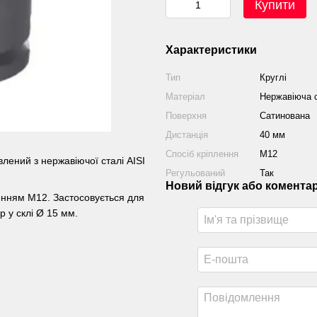
Купити
Характеристики
Тип
Круглі
Матеріал
Нержавіюча с
Поверхня
Сатинована
Дистанція
40 мм
Спосіб кріплення
М12
лений з нержавіючої сталі AISI
Регульований
Так
Новий відгук або комента
ленням М12. Застосовується для
р у склі Ø 15 мм.