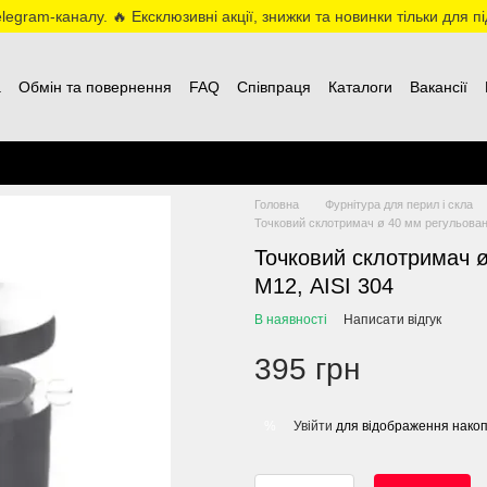
egram-каналу. 🔥 Ексклюзивні акції, знижки та новинки тільки для пі
а
Обмін та повернення
FAQ
Співпраця
Каталоги
Вакансії
Головна
Фурнітура для перил і скла
Точковий склотримач ø 40 мм регульовани
Точковий склотримач ø
М12, AISI 304
В наявності
Написати відгук
395 грн
Увійти
для відображення накоп
%