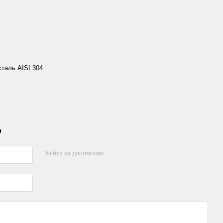
таль AISI 304
р
Увійти за допомогою