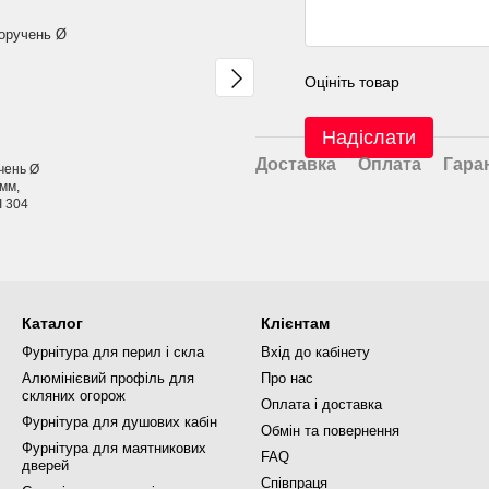
Оцініть товар
Надіслати
Доставка
Оплата
Гара
чень Ø
 мм,
I 304
Каталог
Клієнтам
Фурнітура для перил і скла
Вхід до кабінету
Алюмінієвий профіль для
Про нас
скляних огорож
Оплата і доставка
Фурнітура для душових кабін
Обмін та повернення
Фурнітура для маятникових
FAQ
дверей
Співпраця