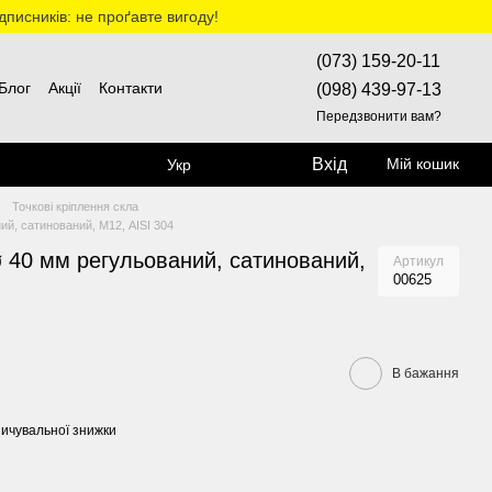
дписників: не проґавте вигоду!
(073) 159-20-11
Блог
Акції
Контакти
(098) 439-97-13
Передзвонити вам?
Вхід
Мій кошик
Укр
Точкові кріплення скла
й, сатинований, М12, AISI 304
 40 мм регульований, сатинований,
Артикул
00625
В бажання
ичувальної знижки