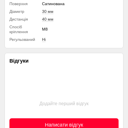
Поверхня
Сатинована
Діаметр
30 мм
Дистанція
40 мм
Спосіб
М8
кріплення
Регульований
Ні
Відгуки
Додайте перший відгук
Написати відгук