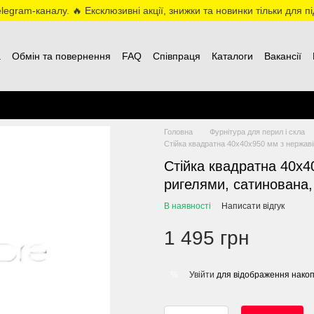
egram-каналу. 🔥 Ексклюзивні акції, знижки та новинки тільки для пі
а
Обмін та повернення
FAQ
Співпраця
Каталоги
Вакансії
Головна
Фурнітура для перил і скла
Стійка квадратна 40х40х950 мм з нержавію
Стійка квадратна 40х4
ригелями, сатинована,
В наявності
Написати відгук
1 495 грн
Увійти
для відображення накоп
%