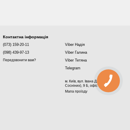
 LED
мм, L-1500 мм,
мм, L-2000 мм,
сатин
ням, сатин
полірований, AISI 304
полірований, AISI 304
144 г
юйте
1 810 грн
1 995 грн
Контактна інформація
(073) 159-20-11
Viber Надія
(098) 439-97-13
Viber Галина
Viber Тетяна
Передзвонити вам?
Telegram
м. Київ, вул. Івана Дзюби (Сім'ї
Сосніних), 9 Б, офіс 367
Мапа проїзду