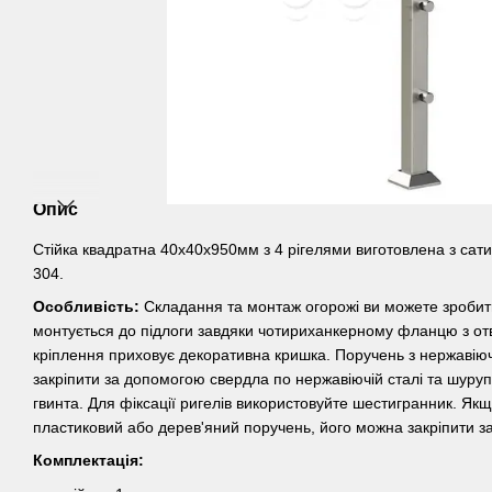
Опис
Стійка квадратна 40х40х950мм з 4 рігелями виготовлена з сати
304.
Особливість:
Складання та монтаж огорожі ви можете зробити
монтується до підлоги завдяки чотириханкерному фланцю з отв
кріплення приховує декоративна кришка. Поручень з нержавіючо
закріпити за допомогою свердла по нержавіючій сталі та шуруп
гвинта. Для фіксації ригелів використовуйте шестигранник. Як
пластиковий або дерев'яний поручень, його можна закріпити з
Комплектація: