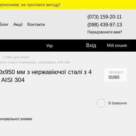
дписників: не проґавте вигоду!
(073) 159-20-11
Блог
Акції
Контакти
(098) 439-97-13
Передзвонити вам?
Вхід
Мій кошик
Укр
Стійки для перил
чої сталі з 4 ригелями, сатинована, AISI 304
0х950 мм з нержавіючої сталі з 4
Артикул
01093
 AISI 304
В бажання
ичувальної знижки