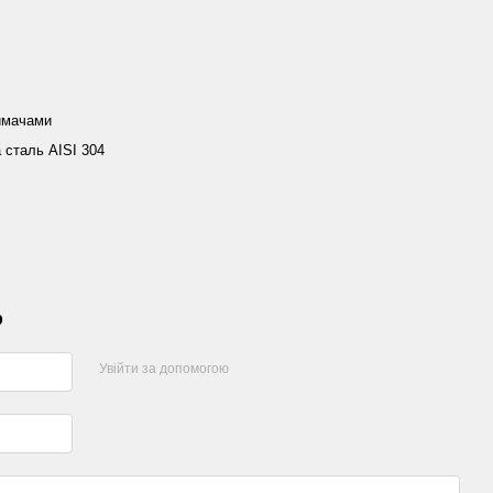
имачами
 сталь AISI 304
р
Увійти за допомогою