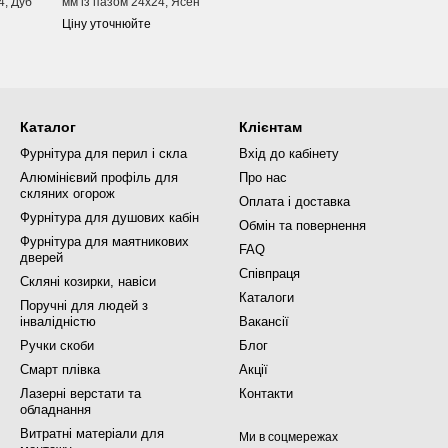
4, Дуб
мм із пазом 24х24, Ясен
мм з пазом 24х24, Ясен
Ø42,4 мм з
підсвічуван
Ціну уточнюйте
Ціну уточнюйте
Ціну уточн
Каталог
Клієнтам
Фурнітура для перил і скла
Вхід до кабінету
Алюмінієвий профіль для
Про нас
скляних огорож
Оплата і доставка
Фурнітура для душових кабін
Обмін та повернення
Фурнітура для маятникових
FAQ
дверей
Співпраця
Скляні козирки, навіси
Каталоги
Поручні для людей з
інвалідністю
Вакансії
Ручки скоби
Блог
Смарт плівка
Акції
Лазерні верстати та
Контакти
обладнання
Витратні матеріали для
Ми в соцмережах