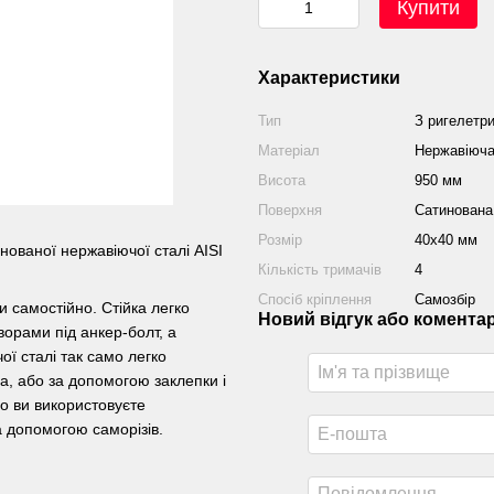
Купити
Характеристики
Тип
З ригелетр
Матеріал
Нержавіюча
Висота
950 мм
Поверхня
Сатинована
Розмір
40х40 мм
нованої нержавіючої сталі AISI
Кількість тримачів
4
Спосіб кріплення
Самозбір
 самостійно. Стійка легко
Новий відгук або комента
орами під анкер-болт, а
ї сталі так само легко
а, або за допомогою заклепки і
що ви використовуєте
а допомогою саморізів.