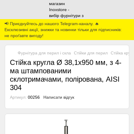
📢 Приєднуйтесь до нашого Telegram-каналу. 🔥
Ексклюзивні акції, знижки та новинки тільки для підписників:
не проґавте вигоду!
Фурнітура для перил і скла
Стійки для перил
Стійка круг
Стійка кругла Ø 38,1х950 мм, з 4-
ма штампованими
склотримачами, полірована, AISI
304
Артикул:
00256
Написати відгук