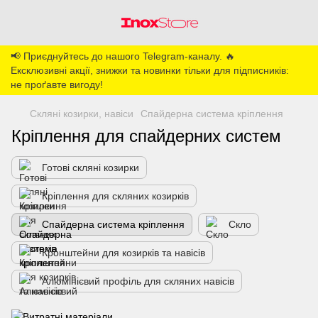
📢 Приєднуйтесь до нашого Telegram-каналу. 🔥
Ексклюзивні акції, знижки та новинки тільки для підписників:
не проґавте вигоду!
Скляні козирки, навіси
Спайдерна система кріплення
Кріплення для спайдерних систем
Готові скляні козирки
Кріплення для скляних козирків
Спайдерна система кріплення
Скло
Кронштейни для козирків та навісів
Алюмінієвий профіль для скляних навісів