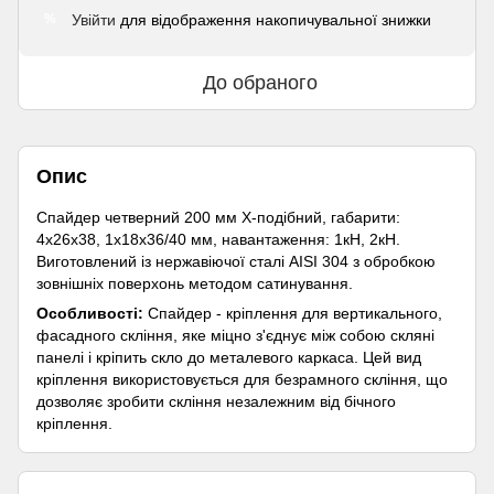
Увійти
для відображення накопичувальної знижки
%
До обраного
Опис
Спайдер четверний 200 мм X-подібний, габарити:
4х26х38, 1х18х36/40 мм, навантаження: 1кН, 2кН.
Виготовлений із нержавіючої сталі AISI 304 з обробкою
зовнішніх поверхонь методом сатинування.
Особливості:
Спайдер - кріплення для вертикального,
фасадного скління, яке міцно з'єднує між собою скляні
панелі і кріпить скло до металевого каркаса. Цей вид
кріплення використовується для безрамного скління, що
дозволяє зробити скління незалежним від бічного
кріплення.