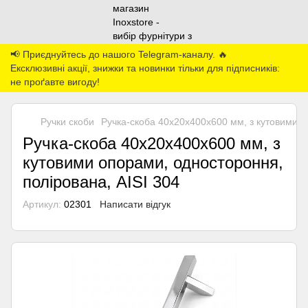
📢 Приєднуйтесь до нашого Telegram-каналу. 🔥
Ексклюзивні акції, знижки та новинки тільки для підписників:
не проґавте вигоду!
Ручки скоби
Ручка-скоба 40х20х400х600 мм, з кутовими о
Ручка-скоба 40х20х400х600 мм, з
кутовими опорами, одностороння,
полірована, AISI 304
Артикул:
02301
Написати відгук