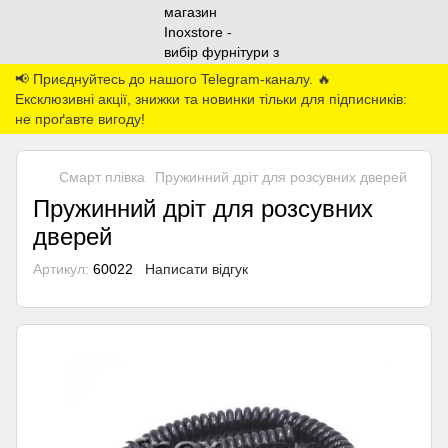
📢 Приєднуйтесь до нашого Telegram-каналу. 🔥
Ексклюзивні акції, знижки та новинки тільки для підписників:
не проґавте вигоду!
Смарт плівка
Пружинний дріт для розсувних дверей
Пружинний дріт для розсувних
дверей
Артикул:
60022
Написати відгук