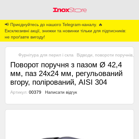
📢 Приєднуйтесь до нашого Telegram-каналу. 🔥
Ексклюзивні акції, знижки та новинки тільки для підписників:
не проґавте вигоду!
Фурнітура для перил і скла
Відводи, повороти поручнів, з'
Поворот поручня з пазом Ø 42,4
мм, паз 24х24 мм, регульований
вгору, полірований, AISI 304
Артикул:
00379
Написати відгук