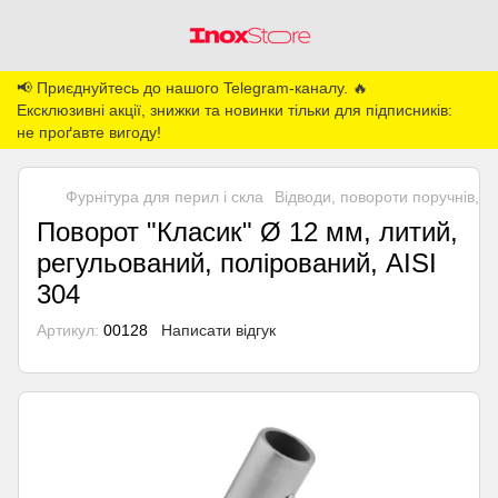
📢 Приєднуйтесь до нашого Telegram-каналу. 🔥
Ексклюзивні акції, знижки та новинки тільки для підписників:
не проґавте вигоду!
Фурнітура для перил і скла
Відводи, повороти поручнів, з'
Поворот "Класик" Ø 12 мм, литий,
регульований, полірований, AISI
304
Артикул:
00128
Написати відгук