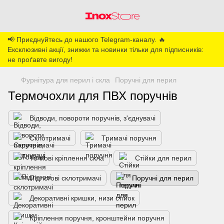
📢 Приєднуйтесь до нашого Telegram-каналу. 🔥
Ексклюзивні акції, знижки та новинки тільки для підписників:
не проґавте вигоду!
Фурнітура для перил і скла
Поручні для перил
Термочохли для ПВХ поручнів
Відводи, повороти поручнів, з'єднувачі
Склотримачі
Тримачі поручня
Точкові кріплення скла
Стійки для перил
Підлогові склотримачі
Поручні для перил
Декоративні кришки, низи стійок
Кріплення поручня, кронштейни поручня