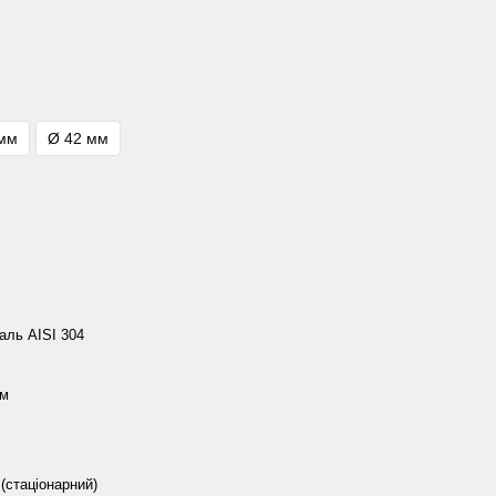
 мм
Ø 42 мм
аль AISI 304
мм
(стаціонарний)