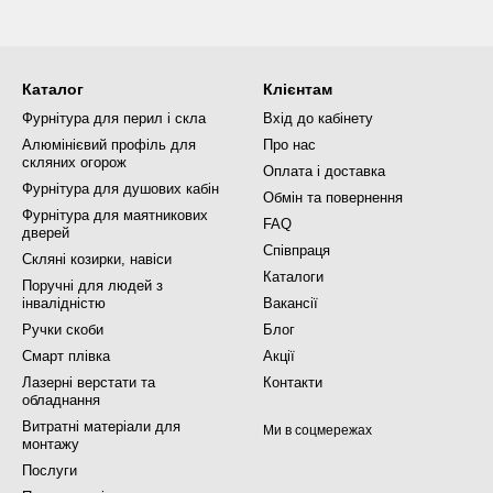
Каталог
Клієнтам
Фурнітура для перил і скла
Вхід до кабінету
Алюмінієвий профіль для
Про нас
скляних огорож
Оплата і доставка
Фурнітура для душових кабін
Обмін та повернення
Фурнітура для маятникових
FAQ
дверей
Співпраця
Скляні козирки, навіси
Каталоги
Поручні для людей з
інвалідністю
Вакансії
Ручки скоби
Блог
Смарт плівка
Акції
Лазерні верстати та
Контакти
обладнання
Витратні матеріали для
Ми в соцмережах
монтажу
Послуги