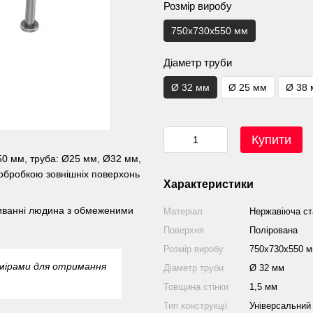
Розмір виробу
750х730х550 мм
Діаметр труби
Ø 32 мм
Ø 25 мм
Ø 38
Купити
50 мм, труба: Ø25 мм, Ø32 мм,
 обробкою зовнішніх поверхонь
Характеристики
миванні людина з обмеженими
Матеріал
Нержавіюча ст
Поверхня
Полірована
Розмір виробу
750х730х550 
змірами для отримання
Діаметр труби
Ø 32 мм
Товщина стінки
1,5 мм
Тип конструкції
Універсальний 