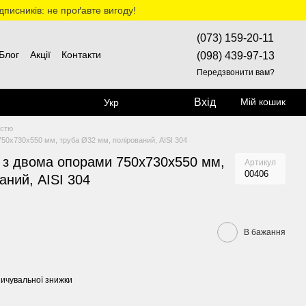
дписників: не проґавте вигоду!
(073) 159-20-11
Блог
Акції
Контакти
(098) 439-97-13
Передзвонити вам?
Вхід
Мій кошик
Укр
істю
50х730х550 мм, труба Ø32 мм, полірований, AISI 304
у з двома опорами 750х730х550 мм,
Артикул
00406
аний, AISI 304
В бажання
ичувальної знижки