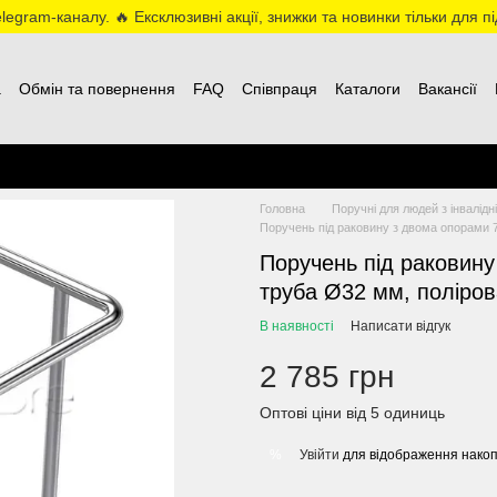
egram-каналу. 🔥 Ексклюзивні акції, знижки та новинки тільки для пі
а
Обмін та повернення
FAQ
Співпраця
Каталоги
Вакансії
Головна
Поручні для людей з інвалідн
Поручень під раковину з двома опорами 7
Поручень під раковин
труба Ø32 мм, поліров
В наявності
Написати відгук
2 785 грн
Оптові ціни від 5 одиниць
Увійти
для відображення накоп
%