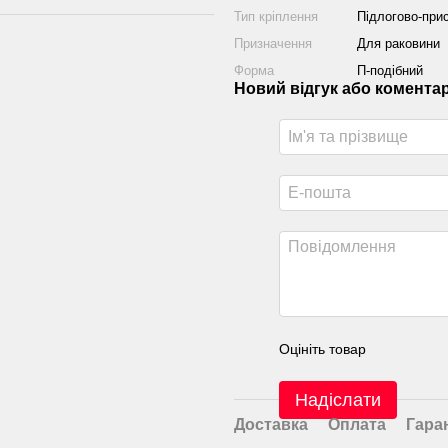
Тип кріплення
Підлогово-прис
Призначення
Для раковини
Форма
П-подібний
Новий відгук або комента
Оцініть товар
Надіслати
Доставка
Оплата
Гара