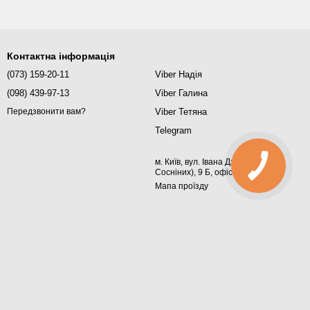
Контактна інформація
(073) 159-20-11
Viber Надія
(098) 439-97-13
Viber Галина
Viber Тетяна
Передзвонити вам?
Telegram
м. Київ, вул. Івана Дзюби (Сім'ї
Сосніних), 9 Б, офіс 367
Мапа проїзду