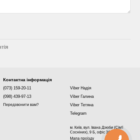
нтія
Контактна інформація
(073) 159-20-11
Viber Надія
(098) 439-97-13
Viber Галина
Viber Тетяна
Передзвонити вам?
Telegram
м. Київ, вул. Івана Дзюби (Сім'ї
Сосніних), 9 Б, офіс 367
Мапа проїзду