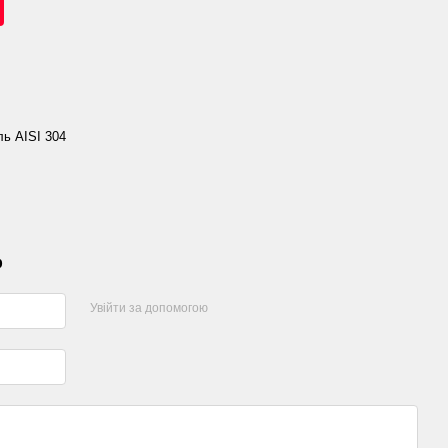
ь AISI 304
р
Увійти за допомогою