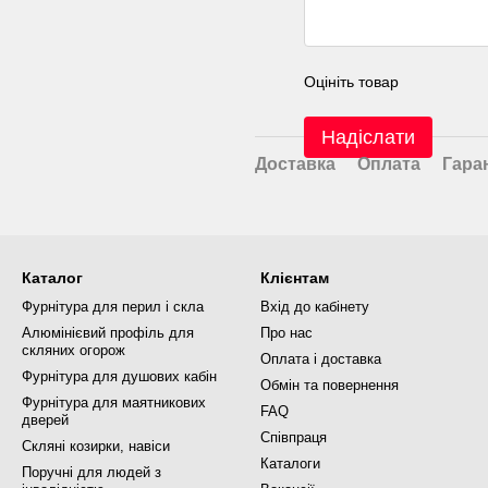
Оцініть товар
Надіслати
Доставка
Оплата
Гара
Каталог
Клієнтам
Фурнітура для перил і скла
Вхід до кабінету
Алюмінієвий профіль для
Про нас
скляних огорож
Оплата і доставка
Фурнітура для душових кабін
Обмін та повернення
Фурнітура для маятникових
FAQ
дверей
Співпраця
Скляні козирки, навіси
Каталоги
Поручні для людей з