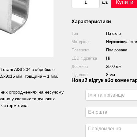
Купити
шт.
Характеристики
Тип
На скло
Матеріал
Нержавіюча стал
Поверхня
Полірована
LED підсвітка
Ні
Довжина
2500 мм
ї сталі AISI 304 з обробкою
Під скло
8 мм
 15х9х15 мм, товщина – 1 мм,
Новий відгук або комента
яних огородженнях на несучому
вання у скляних та душових
 чи герметика.