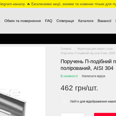
egram-каналу. 🔥 Ексклюзивні акції, знижки та новинки тільки для пі
а
Обмін та повернення
FAQ
Співпраця
Каталоги
Вакансії
Головна
Фурнітура для перил і скла
Поручень П-подібний під скло 8 мм, 2500 
Поручень П-подібний п
полірований, AISI 304
В наявності
Написати відгук
462 грн/шт.
Увійти
для відображення накоп
%