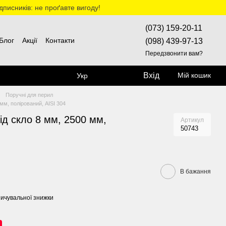
дписників: не проґавте вигоду!
(073) 159-20-11
Блог
Акції
Контакти
(098) 439-97-13
Передзвонити вам?
Вхід
Мій кошик
Укр
Поручні для перил
мм, полірований, AISI 304
ід скло 8 мм, 2500 мм,
Артикул
50743
В бажання
ичувальної знижки