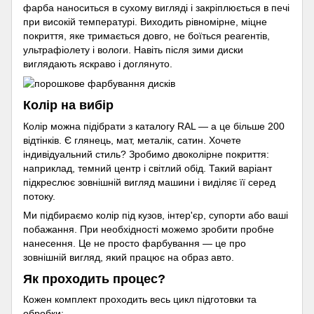
фарба наноситься в сухому вигляді і закріплюється в печі
при високій температурі. Виходить рівномірне, міцне
покриття, яке тримається довго, не боїться реагентів,
ультрафіолету і вологи. Навіть після зими диски
виглядають яскраво і доглянуто.
Колір на вибір
Колір можна підібрати з каталогу RAL — а це більше 200
відтінків. Є глянець, мат, металік, сатин. Хочете
індивідуальний стиль? Зробимо двоколірне покриття:
наприклад, темний центр і світлий обід. Такий варіант
підкреслює зовнішній вигляд машини і виділяє її серед
потоку.
Ми підбираємо колір під кузов, інтер'єр, супорти або ваші
побажання. При необхідності можемо зробити пробне
нанесення. Це не просто фарбування — це про
зовнішній вигляд, який працює на образ авто.
Як проходить процес?
Кожен комплект проходить весь цикл підготовки та
обробки: