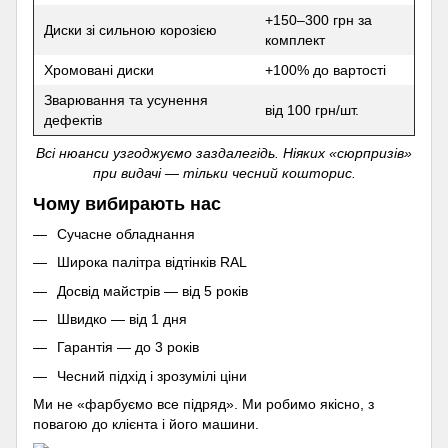
+150–300 грн за
Диски зі сильною корозією
комплект
Хромовані диски
+100% до вартості
Зварювання та усунення
від 100 грн/шт.
дефектів
Всі нюанси узгоджуємо заздалегідь. Ніяких «сюрпризів»
при видачі — тільки чесний кошторис.
Чому вибирають нас
Сучасне обладнання
Широка палітра відтінків RAL
Досвід майстрів — від 5 років
Швидко — від 1 дня
Гарантія — до 3 років
Чесний підхід і зрозумілі ціни
Ми не «фарбуємо все підряд». Ми робимо якісно, з
повагою до клієнта і його машини.