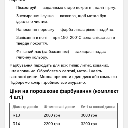
Піскоструй — видаляємо старе покриття, наліт і іржу.
Знежирення і сушка — важливо, щоб метал був
ідеально чистим.
Нанесення порошку — фарба лягає рівно і надійно.
Запікання в печі — при 180–200°C вона спікається в
тверде покриття.
Фінішний лак (за бажанням) — захищає і надає
глибину кольору.
Фарбування підходить для всіх типів: литих, кованих,
штампованих. Обробляємо легкові, мото- і навіть
вантажні диски. Можна принести один диск або комплект.
Підберемо колір і зробимо все акуратно.
Ціни на порошкове фарбування (комплект
4 шт.)
Діаметр дисків
Штамповані диски
Литі та ковані диски
R13
2000 грн
3000 грн
R14
2200 грн
3200 грн