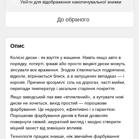
Увійти
для відображення накопичувальної знижки
%
До обраного
Опис
Колісні диски - як взуття у машини. Навіть якщо авто в
порядку, потерті, іржаві або просто вицвілі диски можуть
зіпсувати все враження. Згодом з'являються подряпини,
відколи, втрачається блиск, а в запущених випадках — і
корозія. Причини зрозумілі: сіль на дорогах, часті мийки,
перепади температур і загальне старіння покриття.
Якщо заводський лак вже «втомлений», а купувати нові
диски не хочеться, вихід простий — порошкове
фарбування. Це недорого, ефективно і з гарантією.
Порошкове фарбування дисків в Києві дозволяє
повернути свіжий, акуратний вигляд і заодно створити
міцний захист від зовнішніх впливів.
Технологія працює інакше, ніж звичайне фарбування: