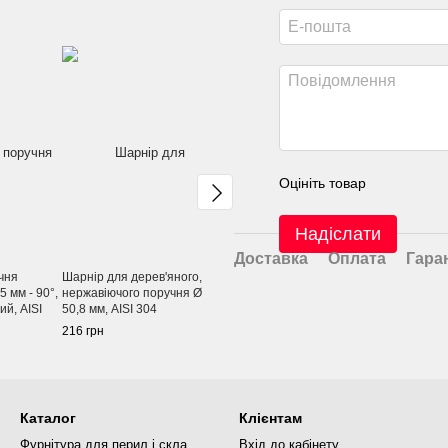
Оцініть товар
Надіслати
Доставка
Оплата
Гара
чня
Шарнір для дерев'яного,
Тримач поручня на скло,
5 мм - 90°,
нержавіючого поручня Ø
регульований по висоті,
ий, AISI
50,8 мм, AISI 304
ложемент-шарнір під Ø
42,4 мм/50,8 мм,
216 грн
534 грн
полірований, AISI 304
Каталог
Клієнтам
Фурнітура для перил і скла
Вхід до кабінету