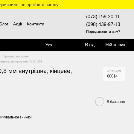
дписників: не проґавте вигоду!
(073) 159-20-11
Блог
Акції
Контакти
(098) 439-97-13
Передзвонити вам?
Вхід
Мій кошик
Укр
Тримачі поручня
нцеве, поліроване, AISI 304
,8 мм внутрішнє, кінцеве,
Артикул
00014
В бажання
ичувальної знижки