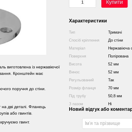
Купити
Характеристики
Тип
Тримачі
Спосіб кріплення
До стіни
Матеріал
Нержавіюча с
Поверхня
Полірована
Висота
52 мм
аль виготовлена із нержавіючої
Винос
52 мм
ування. Кронштейн має
Регульований
Так
Розмір фланця
70 мм
ючого поручня до стіни.
Під трубу
50,8 мм
З пазом
Ні
 на дві деталі. Фланець
Новий відгук або комента
упів або гвинтів.
кручуємо гвинт.