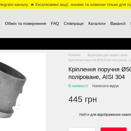
egram-каналу. 🔥 Ексклюзивні акції, знижки та новинки тільки для пі
а
Обмін та повернення
FAQ
Співпраця
Каталоги
Вакансії
Головна
Фурнітура для перил і скла
Кріплення поручня Ø50,8 мм внутрішнє, кі
Кріплення поручня Ø50
поліроване, AISI 304
В наявності
Написати відгук
445 грн
Увійти
для відображення накоп
%