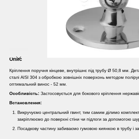
Опис
Кріплення поручня кінцеве, внутрішнє під трубу Ø 50,8 мм. Дет
сталі AISI 304 з обробкою зовнішніх поверхонь методом полір
оптимальний винос - 52 мм.
Особливість:
Застосовується для бокового кріплення нержаві
Встановлення:
Викручуємо центральний гвинт, тим самим ділимо комплект
закріплюємо до поверхні стіни чи підлоги за допомогою шур
Посадкову частину забиваємо гумовою киянкою в трубу і за