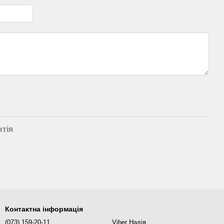
нтія
Контактна інформація
(073) 159-20-11
Viber Надія