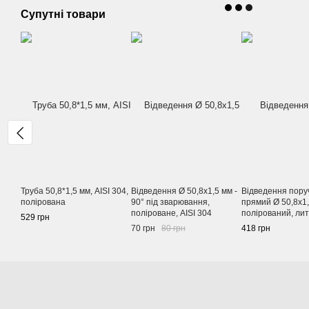
Супутні товари
Труба 50,8*1,5 мм, AISI 304,
Відведення Ø 50,8х1,5 мм -
Відведення пору
полірована
90° під зварювання,
прямий Ø 50,8х1,
поліроване, AISI 304
полірований, лит
529 грн
304
70 грн
80 грн
418 грн