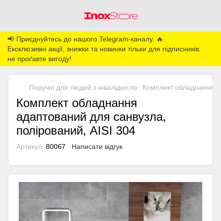
📢 Приєднуйтесь до нашого Telegram-каналу. 🔥
Ексклюзивні акції, знижки та новинки тільки для підписників:
не проґавте вигоду!
Поручні для людей з інвалідністю
Комплект обладнання ад
Комплект обладнання
адаптований для санвузла,
полірований, AISI 304
Артикул:
80067
Написати відгук