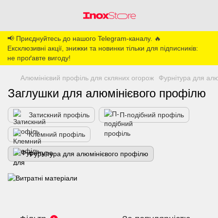
📢 Приєднуйтесь до нашого Telegram-каналу. 🔥
Ексклюзивні акції, знижки та новинки тільки для підписників:
не проґавте вигоду!
Алюмінієвий профіль для скляних огорож
Фурнітура для ал
Заглушки для алюмінієвого профілю
Затискний профіль
П-подібний профіль
Клемний профіль
Фурнітура для алюмінієвого профілю