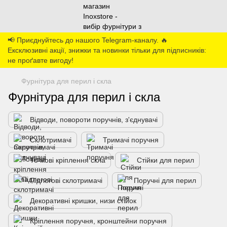
📢 Приєднуйтесь до нашого Telegram-каналу. 🔥
Ексклюзивні акції, знижки та новинки тільки для підписників:
не проґавте вигоду!
Фурнітура для перил і скла
Фурнітура для перил і скла
Відводи, повороти поручнів, з'єднувачі
Склотримачі
Тримачі поручня
Точкові кріплення скла
Стійки для перил
Підлогові склотримачі
Поручні для перил
Декоративні кришки, низи стійок
Кріплення поручня, кронштейни поручня