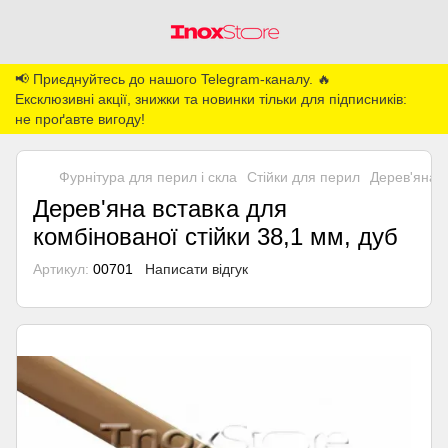
📢 Приєднуйтесь до нашого Telegram-каналу. 🔥
Ексклюзивні акції, знижки та новинки тільки для підписників:
не проґавте вигоду!
Фурнітура для перил і скла
Стійки для перил
Дерев'яна в
Дерев'яна вставка для
комбінованої стійки 38,1 мм, дуб
Артикул:
00701
Написати відгук