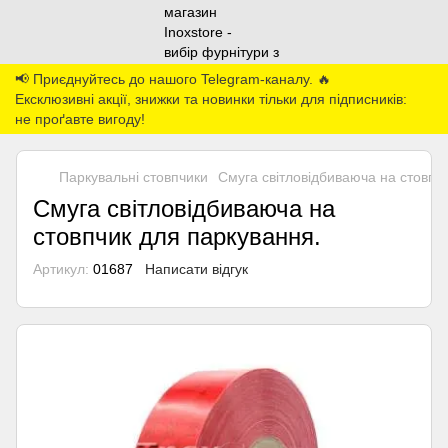
📢 Приєднуйтесь до нашого Telegram-каналу. 🔥
Ексклюзивні акції, знижки та новинки тільки для підписників:
не проґавте вигоду!
Паркувальні стовпчики
Смуга світловідбиваюча на стовпч
Смуга світловідбиваюча на
стовпчик для паркування.
Артикул:
01687
Написати відгук