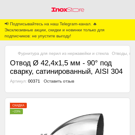
📢 Подписывайтесь на наш Telegram-канал. 🔥
Эксклюзивные акции, скидки и новинки только для
подписчиков: не упустите выгоду!
Фурнитура для перил из нержавейки и стекла
Отводы, по
Отвод Ø 42,4х1,5 мм - 90° под
сварку, сатинированный, AISI 304
Артикул:
00371
Оставить отзыв
СКИДКА
−23%