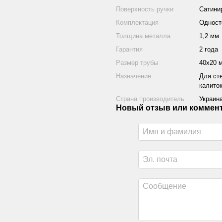
Поверхность ручки
Сатини
Комплектация
Одност
Толщина металла
1,2 мм
Гарантия
2 года
Размер трубы
40х20 
Назначение
Для ст
калито
Страна производитель
Украин
Новый отзыв или коммен