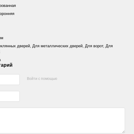
рованная
оронняя
мм
еклянных дверей, Для металлических дверей, Для ворот, Для
к
а
тарий
Войти с помощью