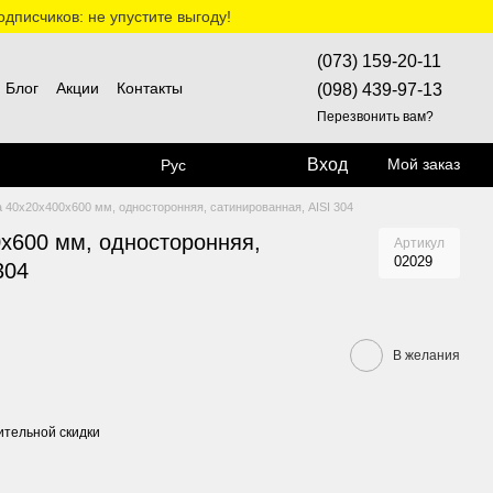
дписчиков: не упустите выгоду!
(073) 159-20-11
Блог
Акции
Контакты
(098) 439-97-13
Перезвонить вам?
Вход
Мой заказ
Рус
 40х20х400х600 мм, односторонняя, сатинированная, AISI 304
0х600 мм, односторонняя,
Артикул
02029
304
В желания
тельной скидки