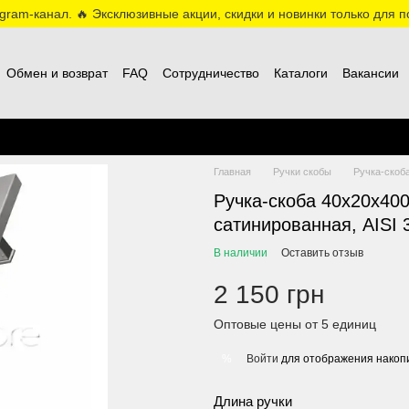
ram-канал. 🔥 Эксклюзивные акции, скидки и новинки только для по
Обмен и возврат
FAQ
Сотрудничество
Каталоги
Вакансии
Главная
Ручки скобы
Ручка-скоба
Ручка-скоба 40х20х40
сатинированная, AISI 
В наличии
Оставить отзыв
2 150 грн
Оптовые цены от 5 единиц
Войти
для отображения накопи
%
Длина ручки